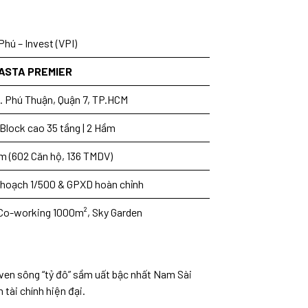
Phú – Invest (VPI)
ASTA PREMIER
P. Phú Thuận, Quận 7, TP.HCM
2 Block cao 35 tầng | 2 Hầm
m (602 Căn hộ, 136 TMDV)
uy hoạch 1/500 & GPXD hoàn chỉnh
Co-working 1000m², Sky Garden
 ven sông “tỷ đô” sầm uất bậc nhất Nam Sài
tài chính hiện đại.