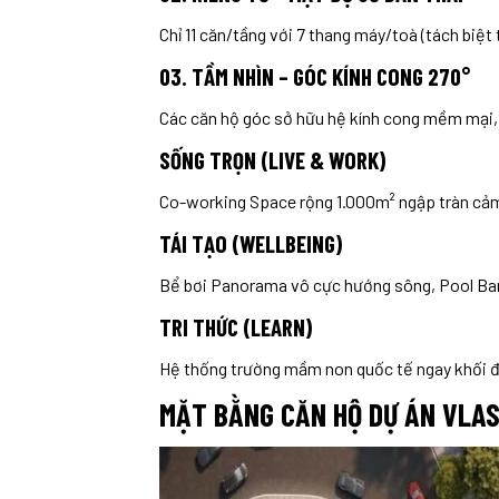
Chỉ 11 căn/tầng với 7 thang máy/toà (tách biệt
03. TẦM NHÌN – GÓC KÍNH CONG 270°
Các căn hộ góc sở hữu hệ kính cong mềm mại, t
SỐNG TRỌN (LIVE & WORK)
Co-working Space rộng 1.000m² ngập tràn cảm h
TÁI TẠO (WELLBEING)
Bể bơi Panorama vô cực hướng sông, Pool Bar 
TRI THỨC (LEARN)
Hệ thống trường mầm non quốc tế ngay khối đế.
MẶT BẰNG CĂN HỘ DỰ ÁN VLAS