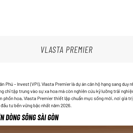
VLASTA PREMIER
n Phú – Invest (VPI), Vlasta Premier là dự án căn hộ hạng sang duy
 không chỉ tập trung vào sự xa hoa mà còn nghiên cứu kỹ lưỡng trải ng
 phồn hoa, Vlasta Premier thiết lập chuẩn mực sống mới, nơi giá tr
à đầu tư bền vững bậc nhất năm 2026.
N DÒNG SÔNG SÀI GÒN