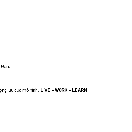
i Gòn.
ượng lưu qua mô hình:
LIVE – WORK – LEARN