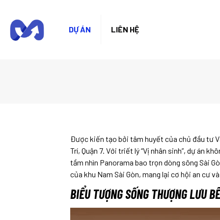
DỰ ÁN
LIÊN HỆ
Được kiến tạo bởi tâm huyết của chủ đầu tư Vă
Trí, Quận 7. Với triết lý “Vị nhân sinh”, dự án
tầm nhìn Panorama bao trọn dòng sông Sài Gòn
của khu Nam Sài Gòn, mang lại cơ hội an cư v
BIỂU TƯỢNG SỐNG THƯỢNG LƯU BÊ