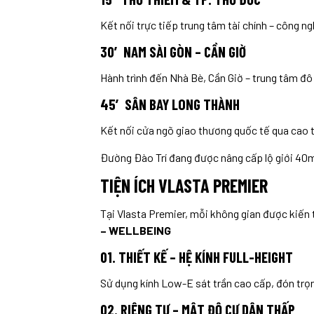
Kết nối trực tiếp trung tâm tài chính – công 
30′ NAM SÀI GÒN – CẦN GIỜ
Hành trình đến Nhà Bè, Cần Giờ – trung tâm đô 
45′ SÂN BAY LONG THÀNH
Kết nối cửa ngõ giao thương quốc tế qua cao 
Đường Đào Trí đang được nâng cấp lộ giới 40m,
TIỆN ÍCH VLASTA PREMIER
Tại Vlasta Premier, mỗi không gian được kiến 
– WELLBEING
01. THIẾT KẾ – HỆ KÍNH FULL-HEIGHT
Sử dụng kính Low-E sát trần cao cấp, đón trọ
02. RIÊNG TƯ – MẬT ĐỘ CƯ DÂN THẤP