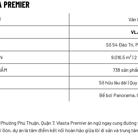
A PREMIER
Ư
Văn 
VL
Số 54 Đào Trí, 
ÁN
9.016,5 m² | 
HẨM
738 sản phẩ
Sở hữu lâu dài | Q
Bể bơi Panorama, 
í, Phường Phú Thuận, Quận 7, Vlasta Premier án ngữ ngay cung đường
Gòn, dự án là tâm điểm kết nối hoàn hảo giữa lõi di sản và trung tâm 