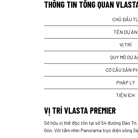
THÔNG TIN TỔNG QUAN VLAST
CHỦ ĐẦU T
TÊN DỰ ÁN
VỊ TRÍ
QUY MÔ DỰ 
CƠ CẤU SẢN P
PHÁP LÝ
TIỆN ÍCH
VỊ TRÍ VLASTA PREMIER
Sở hữu vị thế độc tôn tại số 54 đường Đào Tr
Gòn. Với tầm nhìn Panorama trực diện sông Sài 