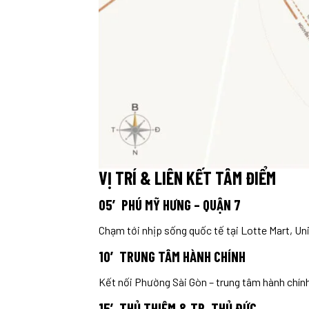
VỊ TRÍ & LIÊN KẾT TÂM ĐIỂM
05′ PHÚ MỸ HƯNG – QUẬN 7
Chạm tới nhịp sống quốc tế tại Lotte Mart, Uni
10′ TRUNG TÂM HÀNH CHÍNH
Kết nối Phường Sài Gòn – trung tâm hành chính
15′ THỦ THIÊM & TP. THỦ ĐỨC